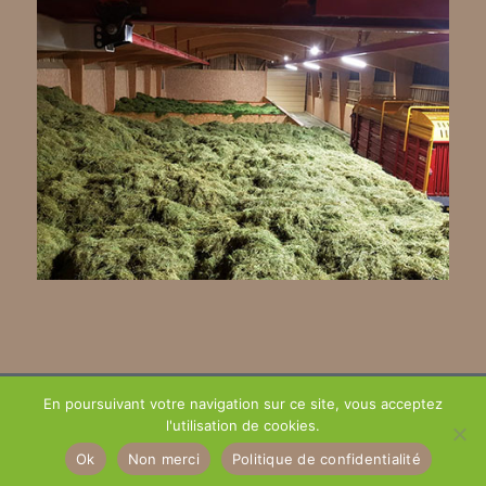
En poursuivant votre navigation sur ce site, vous acceptez
© 2020 SGF Conseil - Yann Charrier, spécialiste séchage en grange, séchoirs
l'utilisation de cookies.
à foin - Tous droits réservés |
Mentions légales et politique de confidentialité
|
Ok
Non merci
Politique de confidentialité
Création site web :
Internet Dordogne
|