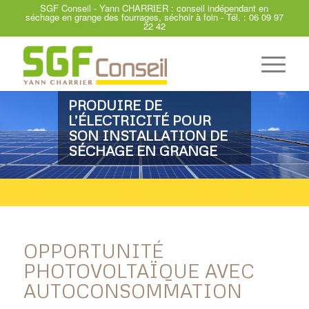
SGF Conseil - Yann CHARRIER : conseil indépendant en
séchage en grange des fourrages, séchoir à foin - Tél. :
06 09 97
22 42
PRODUIRE DE
L’ÉLECTRICITÉ POUR
SON INSTALLATION DE
SÉCHAGE EN GRANGE
OPPORTUNITÉ
PHOTOVOLTAÏQUE AVEC
AUTOCONSOMMATION